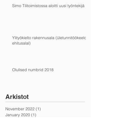
Simo Tilitoimistossa aloitti uusi työntekijä
Ylityökielto rakennusala (ületunnitöökeeld
ehitusalal)
Olulised numbrid 2018
Arkistot
November 2022
(1)
1 post
January 2020
(1)
1 post
December 2019
(1)
1 post
July 2019
(1)
1 post