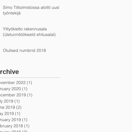
Simo Tilitoimistossa aloitti uusi
työntekijä
Ylityökielto rakennusala
(ületunnitöökeeld ehitusalal)
Olulised numbrid 2018
rchive
vember 2022
(1)
1 post
nuary 2020
(1)
1 post
cember 2019
(1)
1 post
ly 2019
(1)
1 post
ne 2019
(2)
2 posts
y 2019
(1)
1 post
nuary 2019
(1)
1 post
bruary 2018
(1)
1 post
nuary 2018
(2)
2 posts