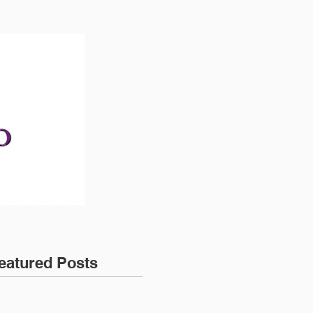
OT
EESTI KEELES
eatured Posts