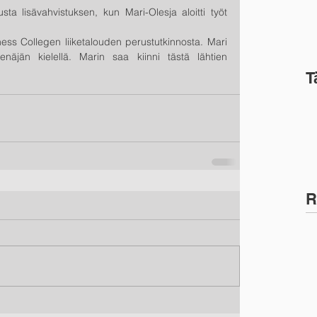
sta lisävahvistuksen, kun Mari-Olesja aloitti työt 
ess Collegen liiketalouden perustutkinnosta. Mari 
äjän kielellä. Marin saa kiinni tästä lähtien 
T
R