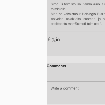
Simo Tilitoimisto sai tammikuun alu
toimistolla.
Mari on valmistunut Helsingin Busin
palvelee asiakkaita suomen ja ven
osoitteesta mari@simotilitoimisto.fi.
Comments
Write a comment...