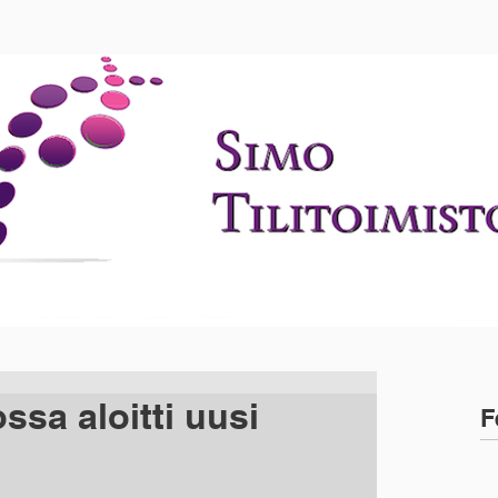
PALVELUT
UUTISET
YHTEYSTIED
ssa aloitti uusi
F