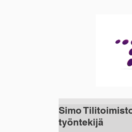
ETUSIVU
Simo Tilitoimisto
työntekijä