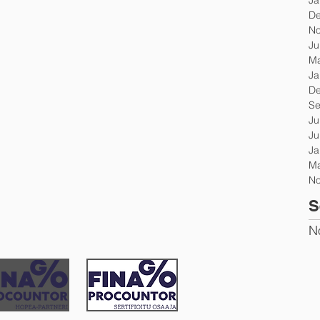
De
No
Ju
Ma
Ja
De
Se
Ju
Ju
Ja
Ma
No
S
N